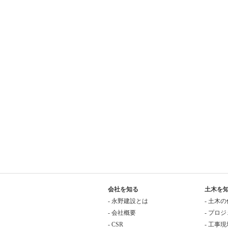
会社を知る
土木を
- 永野建設とは
- 土木
- 会社概要
- プロ
- CSR
- 工事