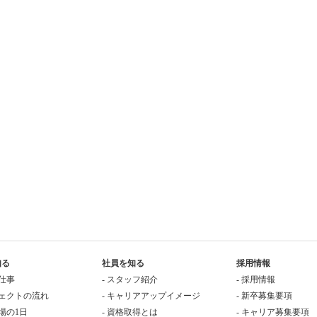
知る
社員を知る
採用情報
の仕事
- スタッフ紹介
- 採用情報
ジェクトの流れ
- キャリアアップイメージ
- 新卒募集要項
現場の1日
- 資格取得とは
- キャリア募集要項