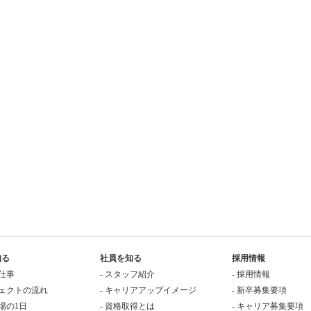
知る
社員を知る
採用情報
の仕事
- スタッフ紹介
- 採用情報
ジェクトの流れ
- キャリアアップイメージ
- 新卒募集要項
現場の1日
- 資格取得とは
- キャリア募集要項