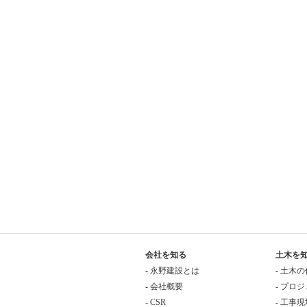
会社を知る
土木を
- 永野建設とは
- 土木
- 会社概要
- プロ
- CSR
- 工事