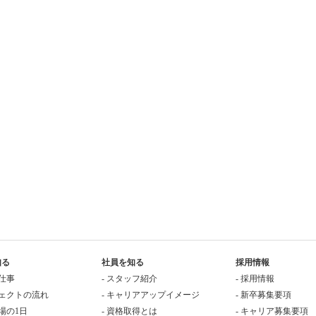
知る
社員を知る
採用情報
の仕事
- スタッフ紹介
- 採用情報
ジェクトの流れ
- キャリアアップイメージ
- 新卒募集要項
現場の1日
- 資格取得とは
- キャリア募集要項