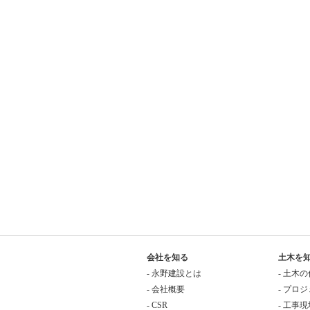
会社を知る
土木を
- 永野建設とは
- 土木
- 会社概要
- プロ
- CSR
- 工事