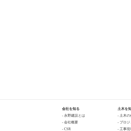
会社を知る
土木を
- 永野建設とは
- 土木
- 会社概要
- プロ
- CSR
- 工事