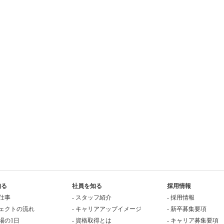
知る
社員を知る
採用情報
の仕事
- スタッフ紹介
- 採用情報
ジェクトの流れ
- キャリアアップイメージ
- 新卒募集要項
現場の1日
- 資格取得とは
- キャリア募集要項