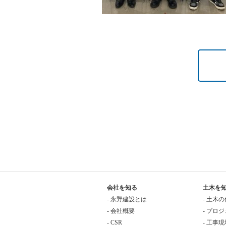
会社を知る
土木を
- 永野建設とは
- 土木
- 会社概要
- プロ
- CSR
- 工事